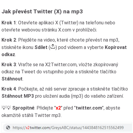
Jak převést Twitter (X) na mp3
Krok 1
: Otevřete aplikaci X (Twitter) na telefonu nebo
otevřete webovou stránku X.com v prohlížeči.
Krok 2
: Přejděte na video, které chcete převést na mp3,
stiskněte ikonu
Sdílet
(
) pod videem a vyberte
Kopírovat
odkaz
.
Krok 3
: Vraťte se na X2Twitter.com, vložte zkopírovaný
odkaz na Tweet do vstupního pole a stiskněte tlačítko
Stáhnout
.
Krok 4
: Počkejte, až náš server zpracuje a stiskněte tlačítko
Stáhnout MP3
pro uložení audia (mp3) do vašeho zařízení.
💡💡
Spropitné
: Přidejte "
x2
" před "
twitter.com
", abyste
okamžitě stáhli Twitter mp3.