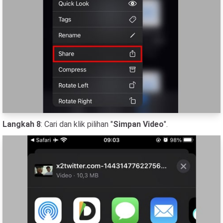
Langkah 8
: Cari dan klik pilihan "
Simpan Video
".