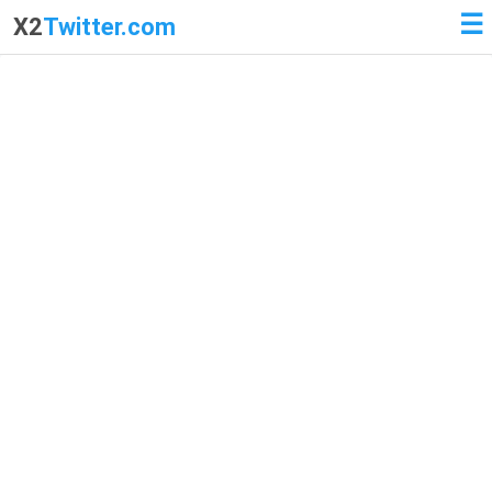
☰
X2
Twitter.com